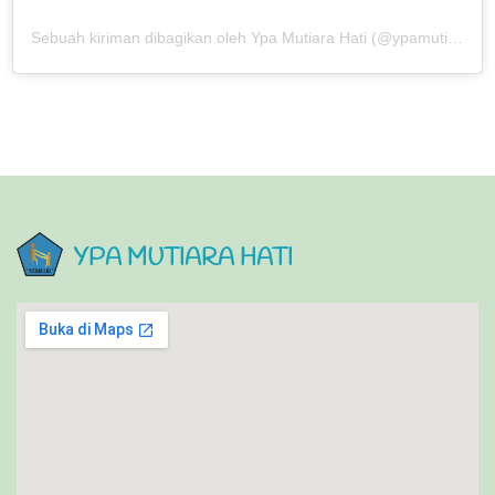
Sebuah kiriman dibagikan oleh Ypa Mutiara Hati (@ypamutiarahati)
YPA MUTIARA HATI