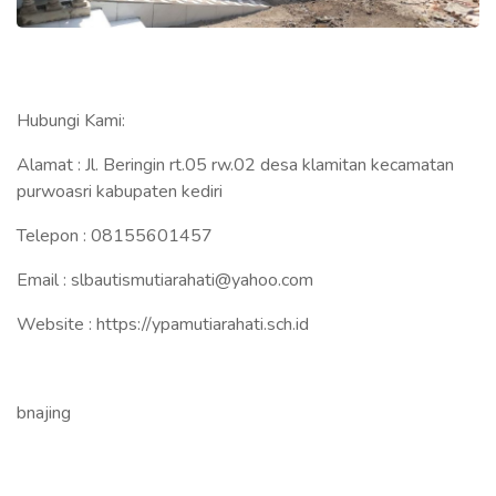
Hubungi Kami:
Alamat : Jl. Beringin rt.05 rw.02 desa klamitan kecamatan
purwoasri kabupaten kediri
Telepon : 08155601457
Email : slbautismutiarahati@yahoo.com
Website : https://ypamutiarahati.sch.id
bnajing