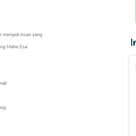
 menjadi insan yang
I
Yang Maha Esa
nak
ang