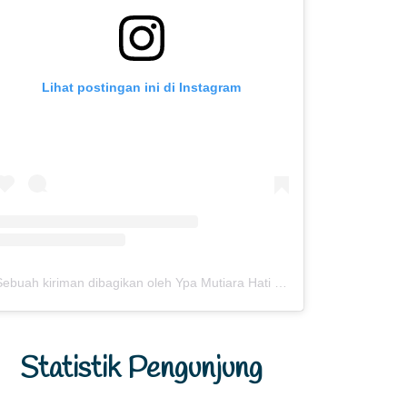
Lihat postingan ini di Instagram
Sebuah kiriman dibagikan oleh Ypa Mutiara Hati (@ypamutiarahati)
Statistik Pengunjung