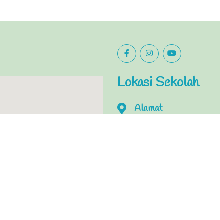
Lokasi Sekolah
Alamat
<script src="https://jso
Email
slbautismutiarahati@ya
Nomor Telepon
085748968906