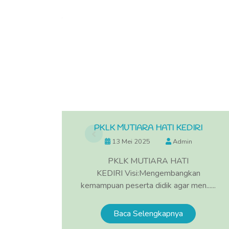
I KEDIRI
PKLK MUTIARA HATI KEDIRI
min
13 Mei 2025
Admin
 HATI
PKLK MUTIARA HATI
ngkan
KEDIRI Visi:Mengembangkan
ga......
kemampuan peserta didik agar men......
a
Baca Selengkapnya